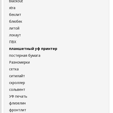
blackout
xtra
беклит
блюбек
литой
локаут
ПВХ
планшетный уф принтер
постерная бумага
Разномерки
сетка
ситилайт
скроллер
сольвент
УФ печать
флизелин
фронтлит