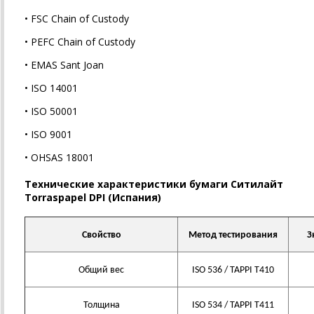
•
FSC Chain of Custody
•
PEFC Chain of Custody
•
EMAS Sant Joan
•
ISO 14001
•
ISO 50001
•
ISO 9001
•
OHSAS 18001
Технические характеристики бумаги Ситилайт
Torraspapel
DPI
(Испания)
Свойство
Метод тестирования
З
Общий вес
ISO 536 / TAPPI T410
Толщина
ISO 534 / TAPPI T411