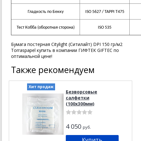
Гладкость по Бекку
ISO 5627 / TAPPI T475
Тест Кобба (оборотная сторона)
ISO 535
Бумага постерная Citylight (Ситилайт) DPI 150 гр/м2
Torraspapel купить в компании ГИФТЕК GIFTEC по
оптимальной цене!
Также рекомендуем
Хит продаж
Безворсовые
салфетки
(100х300мм)
4 050
руб.