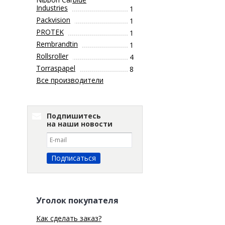
Industries
1
Packvision
1
PROTEK
1
Rembrandtin
1
Rollsroller
4
Torraspapel
8
Все производители
Подпишитесь
на наши новости
Уголок покупателя
Как сделать заказ?