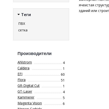
ячеистая структу
зданий или строи
Теги
ПВХ
сетка
Производители
Ahlstrom
4
Caldera
1
EFI
60
Flora
51
GR-Digital Cut
1
GT-Laser
4
Kammerer
5
Magenta Vision
6
Nippon Carbide