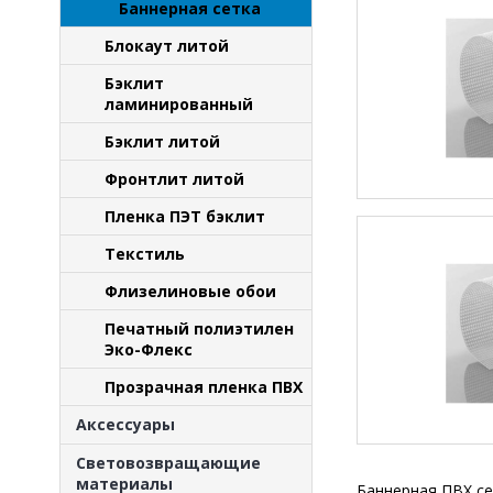
Баннерная сетка
Блокаут литой
Бэклит
ламинированный
Бэклит литой
Фронтлит литой
Пленка ПЭТ бэклит
Текстиль
Флизелиновые обои
Печатный полиэтилен
Эко-Флекс
Прозрачная пленка ПВХ
Аксессуары
Световозвращающие
материалы
Баннерная ПВХ се