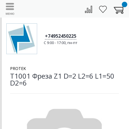
+74952450225
C 9:00 - 17:00, пн-пт
PROTEK
T1001 Фреза Z1 D=2 L2=6 L1=50
D2=6