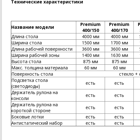
Технические характеристики
Premium
Premium
Название модели
400/150
400/170
Длина стола
4000 мм
4000 мм
Ширина стола
1500 мм
1700 мм
Длина рабочей поверхности
3600 мм
3600 мм
Ширина рабочей зоны
1400 мм
1630 мм
Высота стола
875 мм
875 мм
Макс. толщина материала
60 мм
60 мм
Поверхность стола
стекло +
Подсветка стола
есть
есть
(светодиоды)
Держатель рулона на
есть
есть
консоли
Держатель рулона на
есть
есть
короткой стороне
Боковые лотки
есть
есть
Антистатический набор
есть
есть