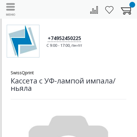
+74952450225
C 9:00 - 17:00, пн-пт
SwissQprint
Кассета с УФ-лампой импала/
ньяла