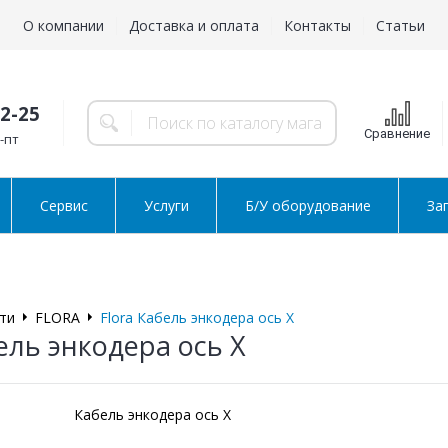
О компании
Доставка и оплата
Контакты
Статьи
02-25
Сравнение
н-пт
Сервис
Услуги
Б/У оборудование
За
ти
FLORA
Flora Кабель энкодера ось Х
ель энкодера ось Х
Кабель энкодера ось Х