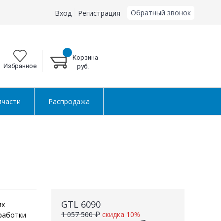
Обратный звонок
Вход
Регистрация
Корзина
Избранное
руб.
пчасти
Распродажа
GTL 6090
их
1 057 500 ₽
скидка 10%
работки