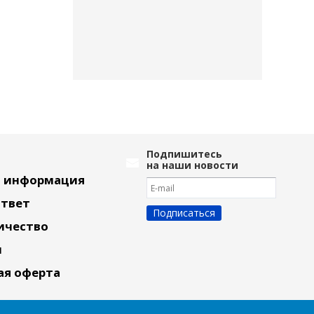
Подпишитесь
на наши новости
я информация
Ответ
ичество
и
ая оферта