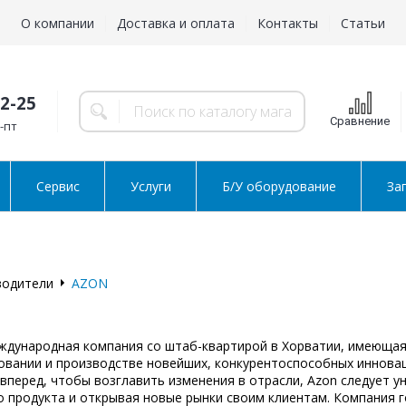
О компании
Доставка и оплата
Контакты
Статьи
02-25
Сравнение
н-пт
Сервис
Услуги
Б/У оборудование
За
водители
AZON
еждународная компания со штаб-квартирой в Хорватии, имеющая
овании и производстве новейших, конкурентоспособных иннова
вперед, чтобы возглавить изменения в отрасли, Azon следует у
о продукта и открывая новые рынки своим клиентам. Компания г