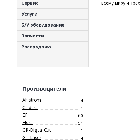
Сервис
всему миру и тре
Услуги
Б/У оборудование
Запчасти
Распродажа
Производители
Ahlstrom
4
Caldera
1
EFI
60
Flora
51
GR-Digital Cut
1
GT-Laser
4