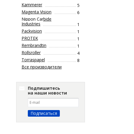
Kammerer
5
Magenta Vision
6
Nippon Carbide
Industries
1
Packvision
1
PROTEK
1
Rembrandtin
1
Rollsroller
4
Torraspapel
8
Все производители
Подпишитесь
на наши новости